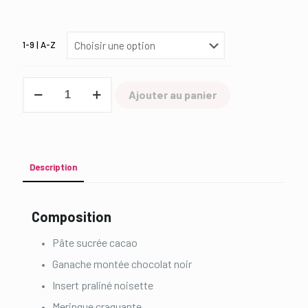
1-9 | A-Z
quantité
Ajouter au panier
de
Chocolat
noir
et
praliné
Description
Composition
Pâte sucrée cacao
Ganache montée chocolat noir
Insert praliné noisette
Meringue craquante